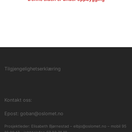
Tilgjengelighetserklæring
Kontakt oss:
Epost: goban@oslomet.no
Prosjektleder: Elisabeth Bjørnestad – elbjo@oslomet.no – mobil 95