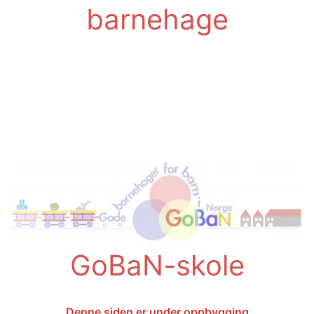
barnehage
GoBaN-skole
Denne siden er under oppbygging