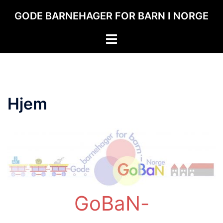
Hopp
GODE BARNEHAGER FOR BARN I NORGE
til
innhold
Toggle
menu
Hjem
GoBaN-