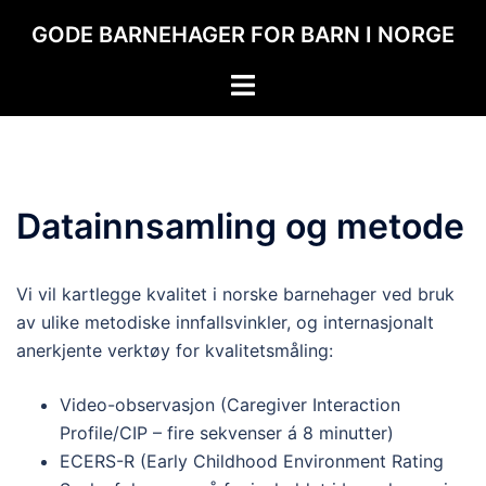
Hopp
GODE BARNEHAGER FOR BARN I NORGE
til
innhold
Toggle
menu
Datainnsamling og metode
Vi vil kartlegge kvalitet i norske barnehager ved bruk
av ulike metodiske innfallsvinkler, og internasjonalt
anerkjente verktøy for kvalitetsmåling:
Video-observasjon (Caregiver Interaction
Profile/CIP – fire sekvenser á 8 minutter)
ECERS-R (Early Childhood Environment Rating