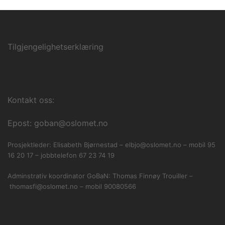
Tilgjengelighetserklæring
Kontakt oss:
Epost: goban@oslomet.no
Prosjektleder: Elisabeth Bjørnestad – elbjo@oslomet.no – mobil 95
16 20 17 – jobbtelefon 67 23 74 19
Adminstrativ koordinator GoBaN: Thomas Finnøy Trouiller –
thomasfi@oslomet.no – mobil 90080566