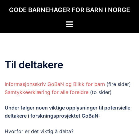
Hopp
GODE BARNEHAGER FOR BARN I NORGE
til
innhold
Toggle
menu
Til deltakere
Informasjonsskriv GoBaN og Blikk for barn
(fire sider)
Samtykkeerklæring for alle foreldre
(to sider)
Under følger noen viktige opplysninger til potensielle
deltakere i forskningsprosjektet GoBaN:
Hvorfor er det viktig å delta?